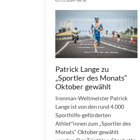
05.11.2024
·
08:30
Sportangebote finden
Unser Sportangebot
Sportsuche
Ausfälle und Vertretungen
Patrick Lange zu
„Sportler des Monats“
Oktober gewählt
Ironman-Weltmeister Patrick
Lange ist von den rund 4.000
Sporthilfe-geförderten
Athlet*innen zum „Sportler des
Monats“ Oktober gewählt