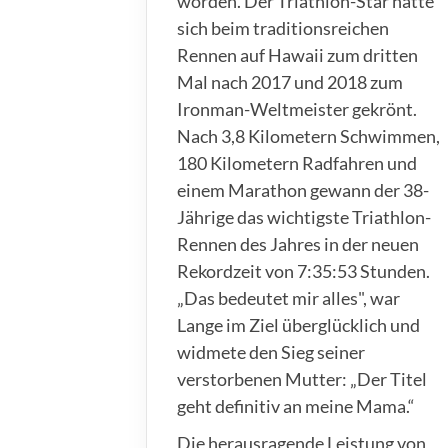
worden. Der Triathlon-Star hatte
sich beim traditionsreichen
Rennen auf Hawaii zum dritten
Mal nach 2017 und 2018 zum
Ironman-Weltmeister gekrönt.
Nach 3,8 Kilometern Schwimmen,
180 Kilometern Radfahren und
einem Marathon gewann der 38-
Jährige das wichtigste Triathlon-
Rennen des Jahres in der neuen
Rekordzeit von 7:35:53 Stunden.
„Das bedeutet mir alles", war
Lange im Ziel überglücklich und
widmete den Sieg seiner
verstorbenen Mutter: „Der Titel
geht definitiv an meine Mama.“
Die herausragende Leistung von