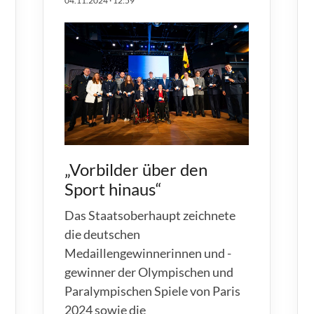
04.11.2024
·
12:59
Mitglieder-Service
Ge
Alles zur Mitgliedschaft
SC
Downloads
Gr
Fragen & Antworten
27
„Vorbilder über den
Sport hinaus“
Das Staatsoberhaupt zeichnete
die deutschen
Medaillengewinnerinnen und -
gewinner der Olympischen und
Paralympischen Spiele von Paris
2024 sowie die