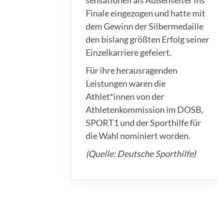
sensationell als Außenseiter ins
Finale eingezogen und hatte mit
dem Gewinn der Silbermedaille
den bislang größten Erfolg seiner
Einzelkarriere gefeiert.
Für ihre herausragenden
Leistungen waren die
Athlet*innen von der
Athletenkommission im DOSB,
SPORT1 und der Sporthilfe für
die Wahl nominiert worden.
(Quelle: Deutsche Sporthilfe)