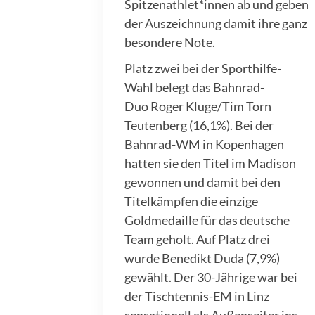
Spitzenathlet*innen ab und geben
der Auszeichnung damit ihre ganz
besondere Note.
Platz zwei bei der Sporthilfe-
Wahl belegt das Bahnrad-
Duo Roger Kluge/Tim Torn
Teutenberg (16,1%). Bei der
Bahnrad-WM in Kopenhagen
hatten sie den Titel im Madison
gewonnen und damit bei den
Titelkämpfen die einzige
Goldmedaille für das deutsche
Team geholt. Auf Platz drei
wurde Benedikt Duda (7,9%)
gewählt. Der 30-Jährige war bei
der Tischtennis-EM in Linz