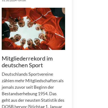
31.10.2024
·
09:00
schäftsstelle
 Wildeshausen
üner Weg 1
793 Wildeshausen
04431/2994
moin@scwildeshausen.de
Mitgliederrekord im
deutschen Sport
Deutschlands Sportvereine
zählen mehr Mitgliedschaften als
jemals zuvor seit Beginn der
Bestandserhebung 1954. Das
geht aus der neusten Statistik des
DOSB hervor (Stichtag 1. Januar