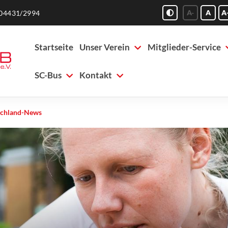
A-
A
A
04431/2994
Startseite
Unser Verein
Mitglieder-Service
SC-Bus
Kontakt
schland-News