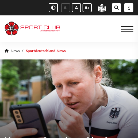
A-
A
A+
News
Sportdeutschland-News