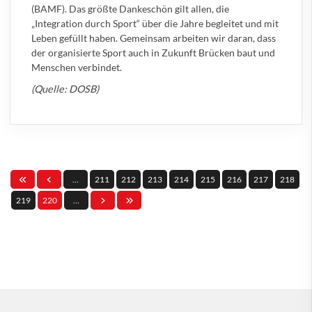
(BAMF). Das größte Dankeschön gilt allen, die
„Integration durch Sport“ über die Jahre begleitet und mit
Leben gefüllt haben. Gemeinsam arbeiten wir daran, dass
der organisierte Sport auch in Zukunft Brücken baut und
Menschen verbindet.
(Quelle: DOSB)
…
211
212
213
214
215
216
217
218
219
220
…