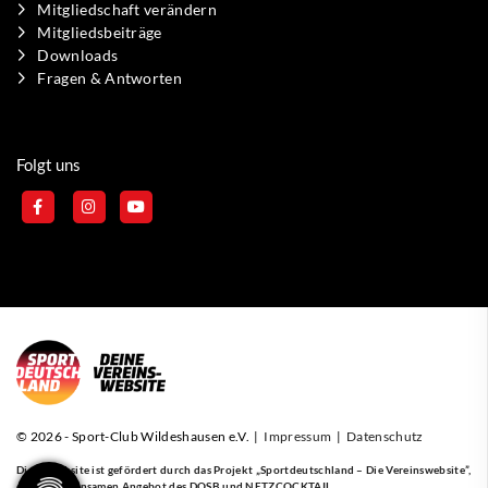
Mitgliedschaft verändern
Mitgliedsbeiträge
Downloads
Fragen & Antworten
Folgt uns
© 2026 - Sport-Club Wildeshausen e.V. |
Impressum
|
Datenschutz
Diese Website ist gefördert durch das Projekt
„Sportdeutschland – Die Vereinswebsite”
,
einem gemeinsamen Angebot des DOSB und NETZCOCKTAIL.