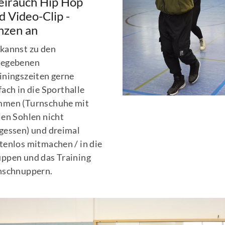
irauch Hip Hop
d Video-Clip -
nzen an
kannst zu den
gegebenen
iningszeiten gerne
fach in die Sporthalle
men (Turnschuhe mit
len Sohlen nicht
gessen) und dreimal
tenlos mitmachen / in die
ppen und das Training
nschnuppern.