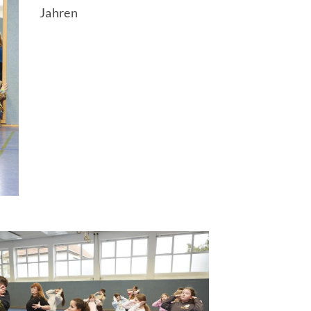
Jahren
schäftsstelle
 Wildeshausen
üner Weg 1
793 Wildeshausen
04431/2994
moin@scwildeshausen.de