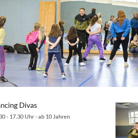
Mitglieder-Service
Ge
Alles zur Mitgliedschaft
SC
Downloads
Gr
Fragen & Antworten
27
ncing Divas
30 - 17.30 Uhr - ab 10 Jahren