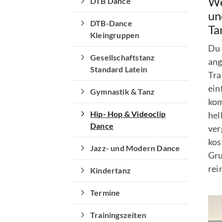
We
DTB Dance
un
DTB-Dance
Ta
Kleingruppen
Du 
Gesellschaftstanz
an
Standard Latein
Tra
ein
Gymnastik & Tanz
kom
Hip- Hop & Videoclip
hel
Dance
ver
kos
Jazz- und Modern Dance
Gru
rei
Kindertanz
Termine
Quicklinks
Trainingszeiten