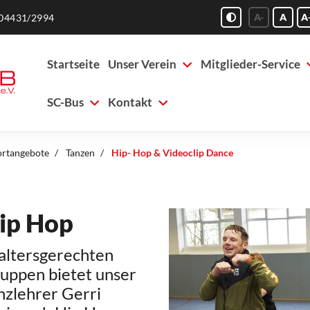
A-
A
A
04431/2994
Startseite
Unser Verein
Mitglieder-Service
SC-Bus
Kontakt
ortangebote
Tanzen
Hip- Hop & Videoclip Dance
ip Hop
 altersgerechten
uppen bietet unser
nzlehrer Gerri