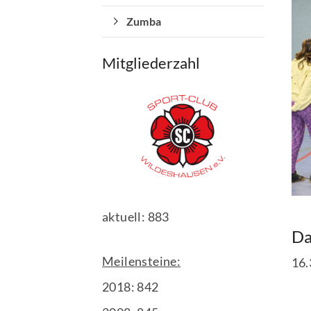
Sportangebote finden
Zumba
Unser Sportangebot
Mitgliederzahl
Sportsuche
Ausfälle und Vertretungen
aktuell: 883
Da
Meilensteine:
16.
2018: 842