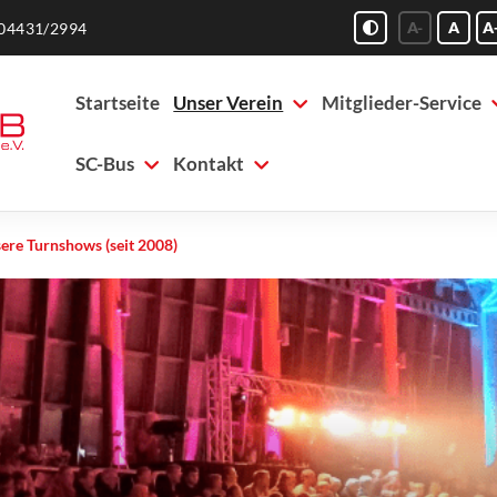
A-
A
A
04431/2994
Startseite
Unser Verein
Mitglieder-Service
SC-Bus
Kontakt
ere Turnshows (seit 2008)