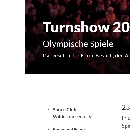
Turnshow 2
Olympische Spiele
Dankeschön für Euren Besuch, den Ap
23
Sport-Club
Wildeshausen e. V.
In 
Quicklinks
Spa
Ehrenamtliches