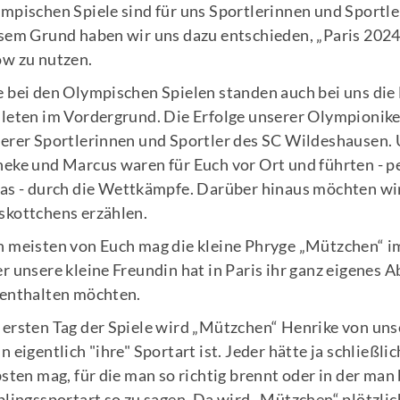
mpischen Spiele sind für uns Sportlerinnen und Sportl
Mitglieder-Service
Ge
sem Grund haben wir uns dazu entschieden, „Paris 2024“
w zu nutzen.
Alles zur Mitgliedschaft
SC
Downloads
Gr
 bei den Olympischen Spielen standen auch bei uns die
Fragen & Antworten
27
leten im Vordergrund. Die Erfolge unserer Olympionik
erer Sportlerinnen und Sportler des SC Wildeshausen
eke und Marcus waren für Euch vor Ort und führten - p
as - durch die Wettkämpfe. Darüber hinaus möchten wir
kottchens erzählen.
 meisten von Euch mag die kleine Phryge „Mützchen“ im
r unsere kleine Freundin hat in Paris ihr ganz eigenes A
enthalten möchten.
ersten Tag der Spiele wird „Mützchen“ Henrike von uns
n eigentlich "ihre" Sportart ist. Jeder hätte ja schließli
bsten mag, für die man so richtig brennt oder in der man 
blingssportart so zu sagen. Da wird „Mützchen“ plötzli