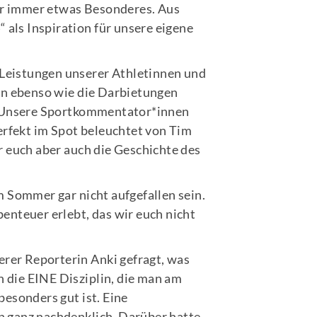
er immer etwas Besonderes. Aus
schäftsstelle
 als Inspiration für unsere eigene
 Wildeshausen
üner Weg 1
 Leistungen unserer Athletinnen und
793 Wildeshausen
en ebenso wie die Darbietungen
. Unsere Sportkommentator*innen
04431/2994
erfekt im Spot beleuchtet von Tim
moin@scwildeshausen.de
 euch aber auch die Geschichte des
 Sommer gar nicht aufgefallen sein.
benteuer erlebt, das wir euch nicht
erer Reporterin Anki gefragt, was
ch die EINE Disziplin, die man am
besonders gut ist. Eine
ch ganz nachdenklich. Darüber hatte