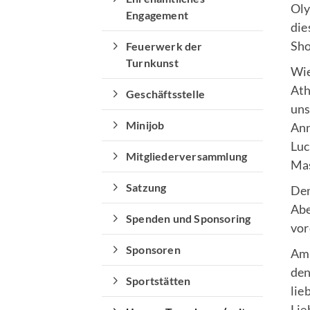
Oly
Engagement
Sportangebote finden
die
Sho
Feuerwerk der
Unser Sportangebot
Turnkunst
Sportsuche
Wie
Ausfälle und Vertretungen
Ath
Geschäftsstelle
uns
Minijob
Ann
Luc
Mitgliederversammlung
Mas
Satzung
Den
Abe
Spenden und Sponsoring
vor
Sponsoren
Am 
den
Sportstätten
lie
Lie