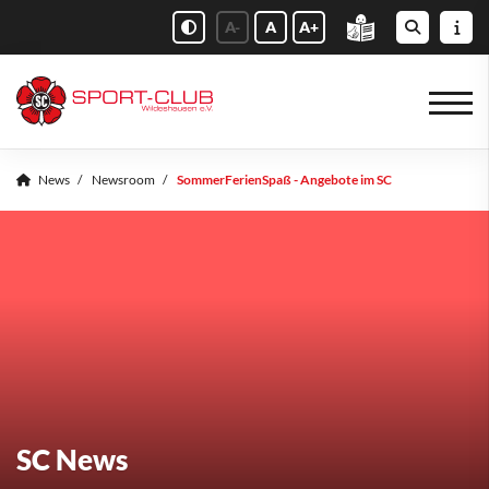
A-
A
A+
News
Newsroom
SommerFerienSpaß - Angebote im SC
SC News