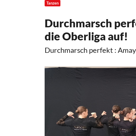
Tanzen
Sportangebote finden
Durchmarsch perfe
Unser Sportangebot
Sportsuche
die Oberliga auf!
Ausfälle und Vertretungen
Durchmarsch perfekt : Amaya 