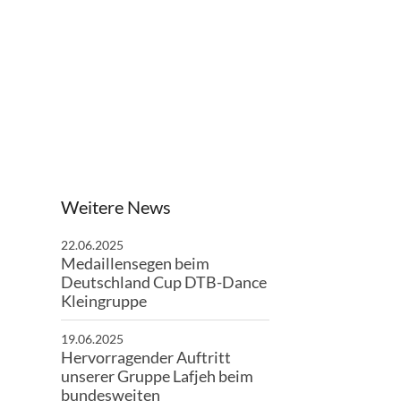
schäftsstelle
 Wildeshausen
üner Weg 1
793 Wildeshausen
04431/2994
moin@scwildeshausen.de
Weitere News
22.06.2025
Medaillensegen beim
Deutschland Cup DTB-Dance
Kleingruppe
19.06.2025
Hervorragender Auftritt
unserer Gruppe Lafjeh beim
bundesweiten