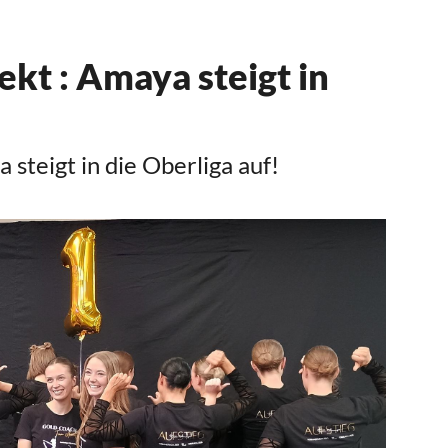
Mitglieder-Service
Ge
kt : Amaya steigt in
Alles zur Mitgliedschaft
SC
Downloads
Gr
Fragen & Antworten
27
steigt in die Oberliga auf!