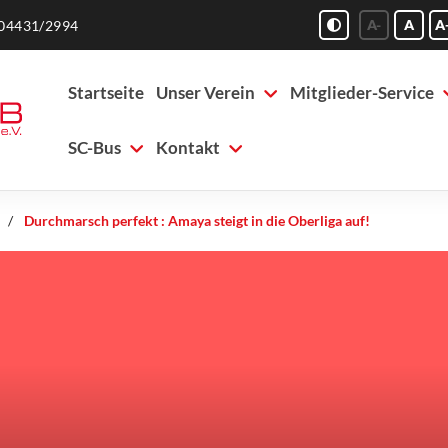
A-
A
A
04431/2994
Startseite
Unser Verein
Mitglieder-Service
SC-Bus
Kontakt
Durchmarsch perfekt : Amaya steigt in die Oberliga auf!