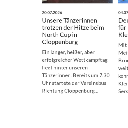
20.07.2026
04.0
Unsere Tänzerinnen
Deu
trotzen der Hitze beim
für
North Cup in
Kle
Cloppenburg
Mit
Ein langer, heißer, aber
Meis
erfolgreicher Wettkampftag
Bro
liegt hinter unseren
wei
Tänzerinnen. Bereits um 7.30
keh
Uhr startete der Vereinsbus
Kle
Richtung Cloppenburg…
Ser