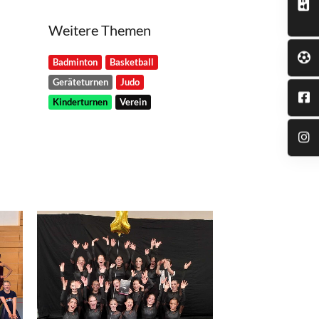
Weitere Themen
Badminton
Basketball
Geräteturnen
Judo
Kinderturnen
Verein