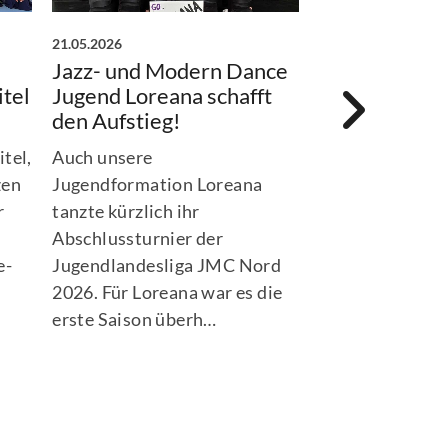
21.05.2026
16.05.2026
Jazz- und Modern Dance
Amaya sichert
itel
Jugend Loreana schafft
Aufstieg in F
den Aufstieg!
Unsere Jazz- u
tel,
Auch unsere
Dance - Forma
zen
Jugendformation Loreana
glänzte erneut 
r
tanzte kürzlich ihr
starken Leistu
Abschlussturnier der
Abschlussturni
e-
Jugendlandesliga JMC Nord
Nord 2026 in W
2026. Für Loreana war es die
erste Saison überh…