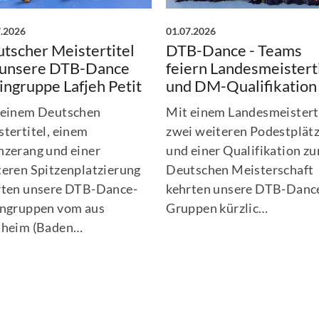
7.2026
01.07.2026
tscher Meistertitel
DTB-Dance - Teams
 unsere DTB-Dance
feiern Landesmeistert
ingruppe Lafjeh Petit
und DM-Qualifikation
 einem Deutschen
Mit einem Landesmeisterti
tertitel, einem
zwei weiteren Podestplät
nzerang und einer
und einer Qualifikation zu
teren Spitzenplatzierung
Deutschen Meisterschaft
rten unsere DTB-Dance-
kehrten unsere DTB-Danc
ingruppen vom aus
Gruppen kürzlic…
sheim (Baden…