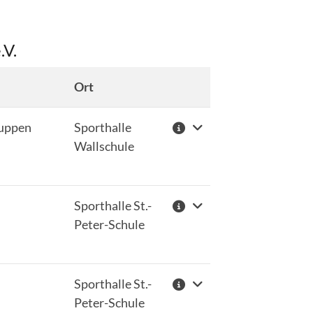
.V.
Ort
Weitere Informationen
ruppen
Sporthalle
Wallschule
Sporthalle St.-
Peter-Schule
schäftsstelle
 Wildeshausen
Sporthalle St.-
üner Weg 1
Peter-Schule