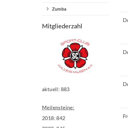
Ausfälle und Vertretungen
Zumba
D
Mitgliederzahl
D
D
aktuell: 883
Meilensteine:
Fr
2018: 842