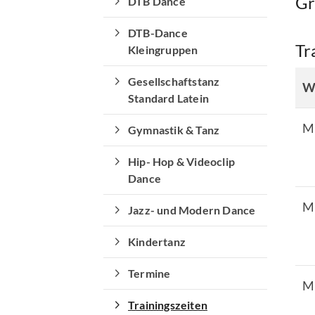
Gr
DTB Dance
DTB-Dance
Tr
Kleingruppen
Gesellschaftstanz
W
Standard Latein
M
Gymnastik & Tanz
Hip- Hop & Videoclip
Dance
M
Jazz- und Modern Dance
Quicklinks
Kindertanz
Sportangebote finden
Termine
Unser Sportangebot
M
Sportsuche
Trainingszeiten