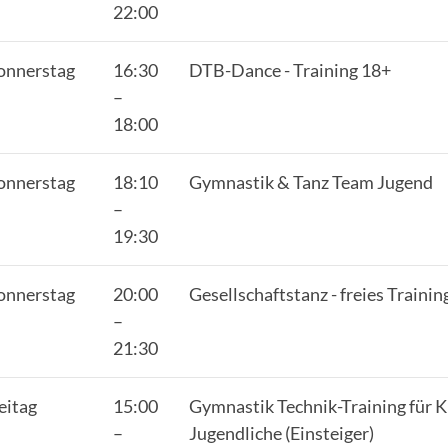
Fragen & Antworten
27
22:00
onnerstag
16:30
DTB-Dance - Training 18+
–
18:00
onnerstag
18:10
Gymnastik & Tanz Team Jugend
–
19:30
onnerstag
20:00
Gesellschaftstanz - freies Training
–
21:30
eitag
15:00
Gymnastik Technik-Training für K
–
Jugendliche (Einsteiger)