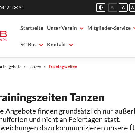
A-
A
A
04431/2994
Startseite
Unser Verein
Mitglieder-Service
SC-Bus
Kontakt
ortangebote
Tanzen
Trainingszeiten
rainingszeiten Tanzen
le Angebote finden grundsätzlich nur außer
hulferien und nicht an Feiertagen statt.
weichungen dazu kommunizieren unsere Üb