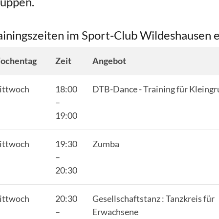
uppen.
ainingszeiten im Sport-Club Wildeshausen e
ochentag
Zeit
Angebot
ittwoch
18:00
DTB-Dance - Training für Kleing
–
19:00
ittwoch
19:30
Zumba
–
20:30
Mitglieder-Service
Ge
Alles zur Mitgliedschaft
SC
ittwoch
20:30
Gesellschaftstanz : Tanzkreis für
Downloads
Gr
–
Erwachsene