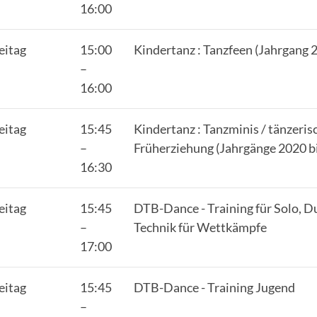
16:00
eitag
15:00
Kindertanz : Tanzfeen (Jahrgang 
–
16:00
eitag
15:45
Kindertanz : Tanzminis / tänzeris
–
Früherziehung (Jahrgänge 2020 b
16:30
eitag
15:45
DTB-Dance - Training für Solo, D
–
Technik für Wettkämpfe
17:00
eitag
15:45
DTB-Dance - Training Jugend
–