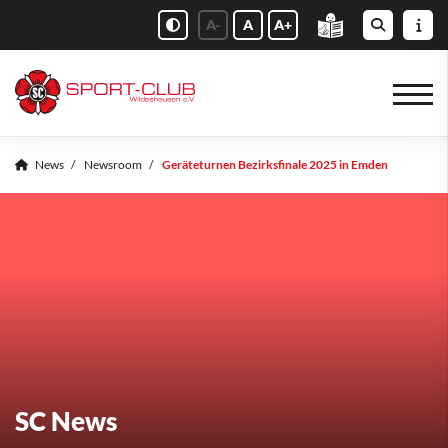
A-
A
A+
News
Newsroom
Geräteturnen Bezirksfinale 2025 in Emden
SC News