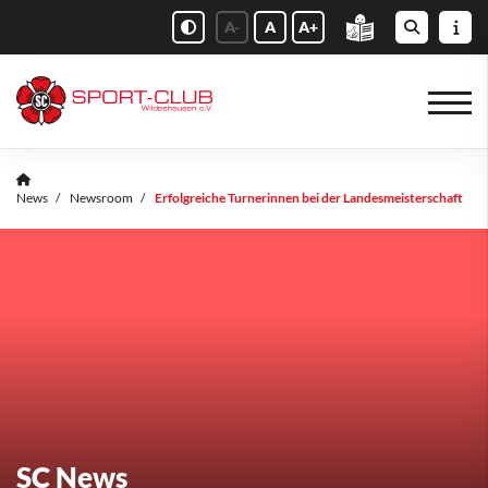
A-
A
A+
News
Newsroom
Erfolgreiche Turnerinnen bei der Landesmeisterschaft
SC News