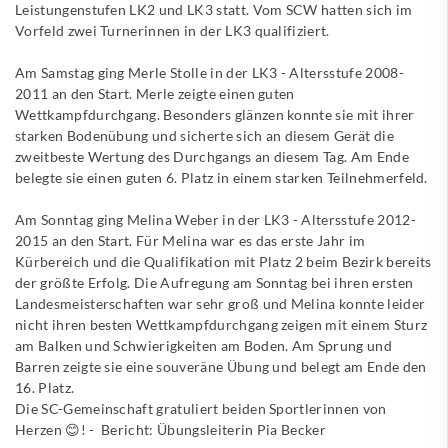
Leistungenstufen LK2 und LK3 statt. Vom SCW hatten sich im
Vorfeld zwei Turnerinnen in der LK3 qualifiziert.
Am Samstag ging Merle Stolle in der LK3 - Altersstufe 2008-
2011 an den Start. Merle zeigte einen guten
Wettkampfdurchgang. Besonders glänzen konnte sie mit ihrer
starken Bodenübung und sicherte sich an diesem Gerät die
zweitbeste Wertung des Durchgangs an diesem Tag. Am Ende
belegte sie einen guten 6. Platz in einem starken Teilnehmerfeld.
Am Sonntag ging Melina Weber in der LK3 - Altersstufe 2012-
2015 an den Start. Für Melina war es das erste Jahr im
Kürbereich und die Qualifikation mit Platz 2 beim Bezirk bereits
der größte Erfolg. Die Aufregung am Sonntag bei ihren ersten
Landesmeisterschaften war sehr groß und Melina konnte leider
nicht ihren besten Wettkampfdurchgang zeigen mit einem Sturz
am Balken und Schwierigkeiten am Boden. Am Sprung und
Barren zeigte sie eine souveräne Übung und belegt am Ende den
16. Platz.
Die SC-Gemeinschaft gratuliert beiden Sportlerinnen von
Herzen 😊! - Bericht: Übungsleiterin Pia Becker