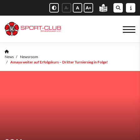
A-
A
A+
News
Newsroom
Amaya weiter auf Erfolgskurs – Dritter Turniersieg in Folge!