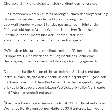
Choreografin – und sicherten sich verdient den Tagessieg.
Die Emotionen waren kaum zu bändigen. Nach der Siegerehrung
flossen Tränen der Freude und Erleichterung – ein
überwältigender Moment für das gesamte Team. Hinter dem
Erfolg steckt harte Arbeit: Wochen intensiver Trainings,
unermüdlicher Einsatz und der unerschütterliche
Zusammenhalt der Tänzerinnen hat sich ausgezahlt.
"Wir haben bis zur letzten Minute gekämpft", berichtet die
Gruppe stolz. Der wiederholte Sieg ist für das Team eine
Bestätigung ihres Könnens und ihres großen Engagements.
Doch noch ist die Saison nicht vorbei: Am 24. Mai steht das
letzte Turnier an, das den Abschluss der diesjährigen Ligasaison
markieren wird. Mit dem Rückenwind der bisherigen Erfolge
blickt die Gruppe diesem letzten Wettbewerb voller Vorfreude
und Entschlossenheit entgegen.
Über viele Fans die das Team am 24.5 ab 11:30 Uhr ebenfalls in
Wolfenbüttel (Ravensberger Halle, 38304) unterstützen wollen