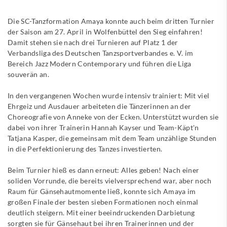
Die SC-Tanzformation Amaya konnte auch beim dritten Turnier
der Saison am 27. April in Wolfenbüttel den Sieg einfahren!
Damit stehen sie nach drei Turnieren auf Platz 1 der
Verbandsliga des Deutschen Tanzsportverbandes e. V. im
Bereich Jazz Modern Contemporary und führen die Liga
souverän an.
In den vergangenen Wochen wurde intensiv trainiert: Mit viel
Ehrgeiz und Ausdauer arbeiteten die Tänzerinnen an der
Choreografie von Anneke von der Ecken. Unterstützt wurden sie
dabei von ihrer Trainerin Hannah Kayser und Team-Käpt'n
Tatjana Kasper, die gemeinsam mit dem Team unzählige Stunden
in die Perfektionierung des Tanzes investierten.
Beim Turnier hieß es dann erneut: Alles geben! Nach einer
soliden Vorrunde, die bereits vielversprechend war, aber noch
Raum für Gänsehautmomente ließ, konnte sich Amaya im
großen Finale der besten sieben Formationen noch einmal
deutlich steigern. Mit einer beeindruckenden Darbietung
sorgten sie für Gänsehaut bei ihren Trainerinnen und der