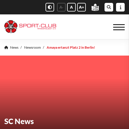
A-
A
A+
News
Newsroom
Amaya ertanzt Platz 2 in Berlin!
SC News