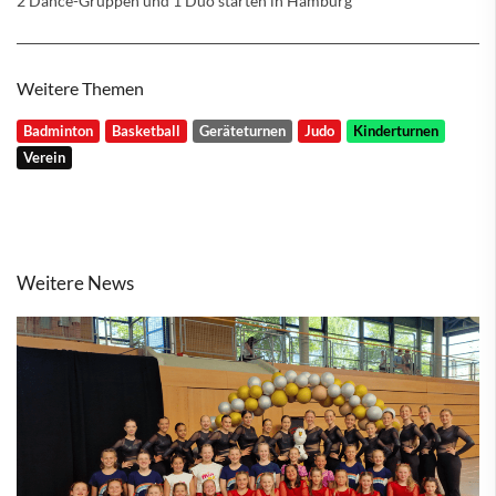
2 Dance-Gruppen und 1 Duo starten in Hamburg
Weitere Themen
Badminton
Basketball
Geräteturnen
Judo
Kinderturnen
Verein
Weitere News